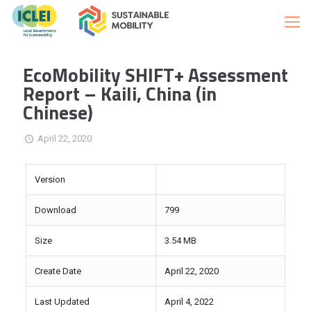
EcoMobility SHIFT+ Assessment
Report – Kaili, China (in
Chinese)
April 22, 2020
Version
Download
799
Size
3.54 MB
Create Date
April 22, 2020
Last Updated
April 4, 2022