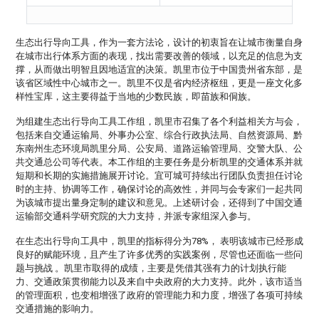
生态出行导向工具，作为一套方法论，设计的初衷旨在让城市衡量自身
在城市出行体系方面的表现，找出需要改善的领域，以充足的信息为支
撑，从而做出明智且因地适宜的决策。凯里市位于中国贵州省东部，是
该省区域性中心城市之一。凯里不仅是省内经济枢纽，更是一座文化多
样性宝库，这主要得益于当地的少数民族，即苗族和侗族。
为组建生态出行导向工具工作组，凯里市召集了各个利益相关方与会，
包括来自交通运输局、外事办公室、综合行政执法局、自然资源局、黔
东南州生态环境局凯里分局、公安局、道路运输管理局、交警大队、公
共交通总公司等代表。本工作组的主要任务是分析凯里的交通体系并就
短期和长期的实施措施展开讨论。宜可城可持续出行团队负责担任讨论
时的主持、协调等工作，确保讨论的高效性，并同与会专家们一起共同
为该城市提出量身定制的建议和意见。上述研讨会，还得到了中国交通
运输部交通科学研究院的大力支持，并派专家组深入参与。
在生态出行导向工具中，凯里的指标得分为78%， 表明该城市已经形成
良好的赋能环境，且产生了许多优秀的实践案例，尽管也还面临一些问
题与挑战 。凯里市取得的成绩，主要是凭借其强有力的计划执行能
力、交通政策贯彻能力以及来自中央政府的大力支持。此外，该市适当
的管理面积，也变相增强了政府的管理能力和力度，增强了各项可持续
交通措施的影响力。