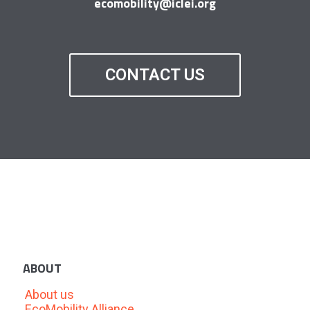
ecomobility@iclei.org
CONTACT US
ABOUT
About us
EcoMobility Alliance